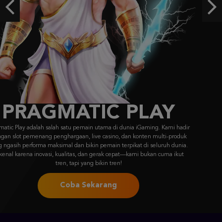
IDR
1,913,250.00
Previous
Ne
Sweet Rush Bonanza
bran****7
IDR
1,722,000.00
FAT PANDA
Fat Panda adalah slot brand dari Pragmatic Play yang bold dan penuh impact!
Dirancang buat nyita perhatian dan kasih gameplay seru yang nggak
ketebak. Dengan energi yang meledak-ledak, visual yang kece, dan potensi
menang besar—Fat Panda bukan cuma hiburan, tapi pembawa hoki sejati!
Coba Sekarang