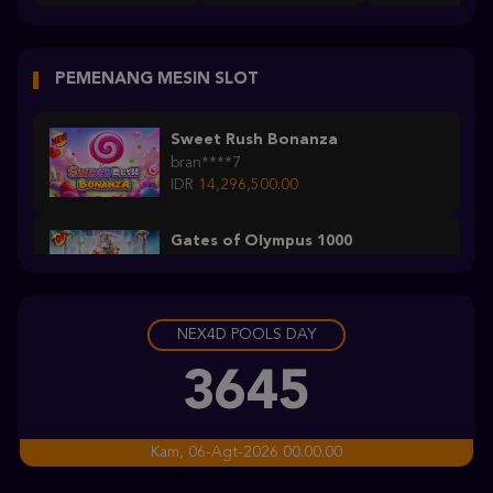
PEMENANG MESIN SLOT
Sweet Rush Bonanza
bran****7
IDR
14,296,500.00
Gates of Olympus 1000
cokl****8
IDR
5,543,200.00
NEX4D POOLS DAY
Starlight Princess™ 1000
cham****s
3645
IDR
3,558,800.00
Starlight Princess™ 1000
Kam, 06-Agt-2026 00.00.00
cham****s
IDR
3,404,400.00