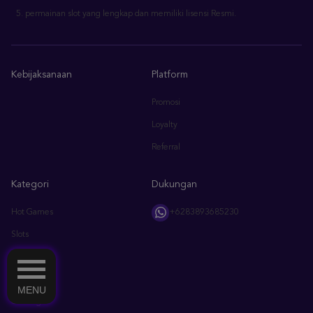
5. permainan slot yang lengkap dan memiliki lisensi Resmi.
Kebijaksanaan
Platform
Promosi
Loyalty
Referral
Kategori
Dukungan
Hot Games
+6283893685230
Slots
Live Casino
Race
MENU
Olahraga
Crash Game