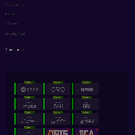
Arcade
E-Sports
Sabung Ayam
Komunitas