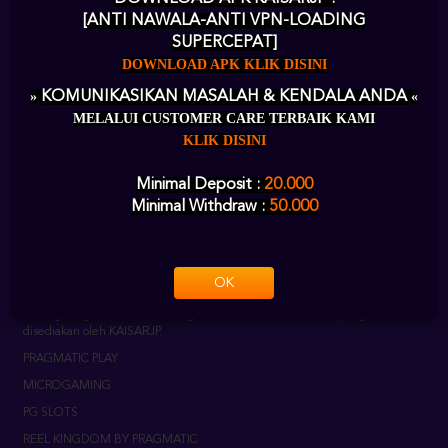
BEBERAPA MACAM
[ANTI NAWALA-ANTI VPN-LOADING
SUPERCEPAT]
PROVIDER SLOT
DOWNLOAD APK KLIK DISINI
ONLINE TERBAIK DI
»
KOMUNIKASIKAN MASALAH & KENDALA ANDA
«
MELALUI CUSTOMER CARE TERBAIK KAMI
KAISARJP
KLIK DISINI
Wajib Anda ketahui bahwa jika ingin mendapatkan yang terbaik, maka
Minimal Deposit :
20.000
sebaiknya Anda berkenalan terlebih dahulu dengan provider yang
Minimal Withdraw :
50.000
menyediakan banyak ragam permainannya. Jika Anda sudah merasa tidak
gacor di satu provider, maka Anda bisa beralih ke provider lain yang
disediakan oleh KAISARJP. Biasanya para penjudi profesional akan dengan
mudah menentukan kapan waktu yang tepat untuk bermain di satu
provider karena dirasa sedang gacor dan menghindari provider lain karena
OK
sedang rungkad. Berikut berbagai macam provider populer yang
disediakan oleh KAISARJP.
PRAGMATIC PLAY
MICROGAMING
PG SLOTS
REEL KINGDOM BY PRAGMATIC