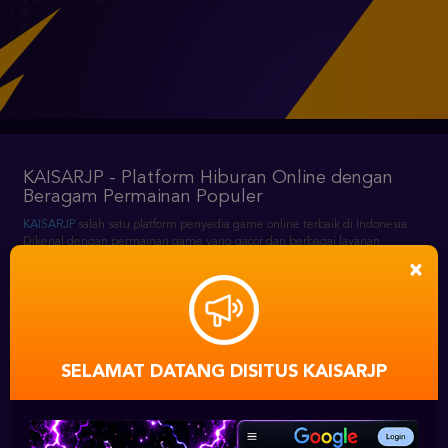
KAISARJP - Platform Hiburan Online dengan
Beragam Permainan Populer
KAISARJP
salah satu platform penyedia game online terbaik di Indonesia.
Dikenal dengan permainan game yang gacor dan berbagai layanan
unggulan, Kaisarjp menawarkan pengalaman bermain yang tak tertandingi
bagi para penggemar game online.
×
KAISARJP SITUS
TERBAIK SAAT INI
SELAMAT DATANG DISITUS KAISARJP
KAISARJP situs game slot online gacor terbaik gampang Maxwin, situs
terbaik dan terpercaya nomor 1 di Indonesia. Ingin menikmati kemenangan
setiap hari dan sensasi maxwin? Pilihan tepat hanya di KAISARJP. situs kami
resmi dan terpopuler dengan rate kemenangan 99% selalu memberi