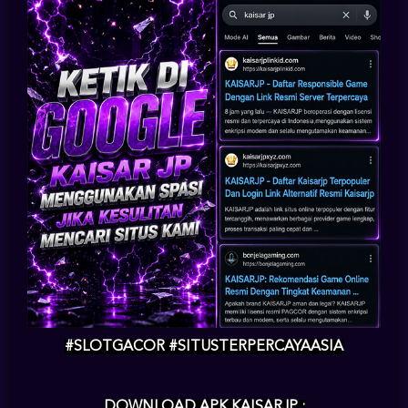
kemenangan, bonus, dan maxwin yang luar biasa. Rasakan serunya
bermain slot online terbaik dan terpercaya di Indonesia cukup dengan 1
AKUN saja.
KAISARJP WEBSITE
ONLINE 24 JAM
KAISARJP
memang tidak mengenal kata libur dalam melayani membernya
untuk bermain game online. Rasanya belum pernah situs ini mengalami
gangguan atau bahkan tutup di waktu libur sekalipun. Hal ini tentu saja
membuat Anda pecinta game online bisa memainkan permainan kapan
saja.
KAISARJP GAMPANG
MENANG
Satu hal yang paling disukai oleh para member adalah karena KAISARJP
terkenal dapat memberikan Anda kemenangan dengan mudah karena
#SLOTGACOR #SITUSTERPERCAYAASIA
tingkat persentase kemenangannya sangat besar. Bermain dengan Pola
dan RTP yang selalu update setiap harinya membuat para pecinta judi
sangat nyaman.
DOWNLOAD APK KAISARJP :