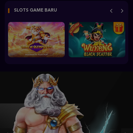
SLOTS GAME BARU
Sweet Bonanza
cokl****8
IDR
3,088,800.00
Mahjong Wins 3 – Black Scatter
medan****1
IDR
2,632,000.00
Gates of Olympus Super Scatter
cokl****8
IDR
1,695,900.00
Sweet Bonanza
cokl****8
IDR
1,678,600.00
Gates of Olympus 1000
man****7