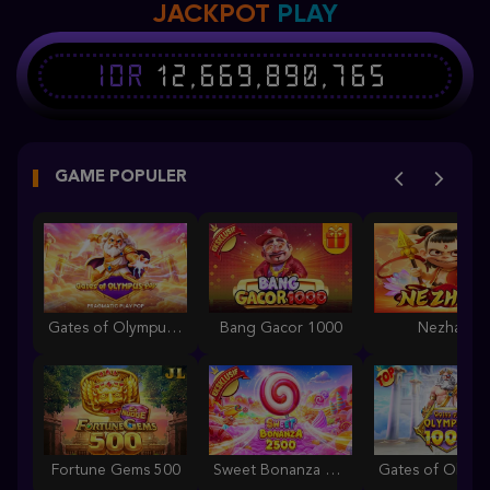
JACKPOT
PLAY
IDR
12,669,890,765
GAME POPULER
Gates of Olympus POP
Bang Gacor 1000
Nezha 2
Fortune Gems 500
Sweet Bonanza 2500