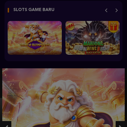
SLOTS GAME BARU
Gates of Olympus Super Scatter
bran****7
IDR
2,250,270.00
Sweet Rush Bonanza
bran****7
IDR
2,194,800.00
Sweet Rush Bonanza
bran****7
IDR
2,103,600.00
Gates of Olympus Super Scatter
ari****9
IDR
2,020,000.00
Gates of Olympus Super Scatter
n***s