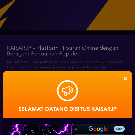
KAISARJP - Platform Hiburan Online dengan
Beragam Permainan Populer
KAISARJP
salah satu platform penyedia game online terbaik di Indonesia.
Dikenal dengan permainan game yang gacor dan berbagai layanan
unggulan, Kaisarjp menawarkan pengalaman bermain yang tak tertandingi
×
bagi para penggemar game online.
KAISARJP SITUS
TERBAIK SAAT INI
SELAMAT DATANG DISITUS KAISARJP
KAISARJP situs game slot online gacor terbaik gampang Maxwin, situs
terbaik dan terpercaya nomor 1 di Indonesia. Ingin menikmati kemenangan
setiap hari dan sensasi maxwin? Pilihan tepat hanya di KAISARJP. situs kami
resmi dan terpopuler dengan rate kemenangan 99% selalu memberi