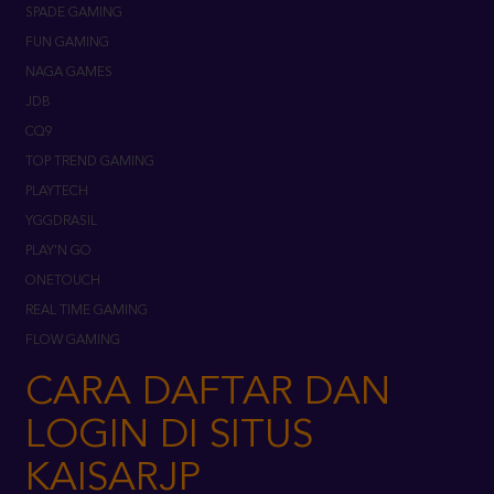
SPADE GAMING
FUN GAMING
NAGA GAMES
JDB
CQ9
TOP TREND GAMING
PLAYTECH
YGGDRASIL
PLAY'N GO
ONETOUCH
REAL TIME GAMING
FLOW GAMING
CARA DAFTAR DAN
LOGIN DI SITUS
KAISARJP