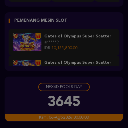
PEMENANG MESIN SLOT
Gates of Olympus Super Scatter
ari****9
IDR
10,155,800.00
Gates of Olympus Super Scatter
ari****9
IDR
4,603,200.00
NEX4D POOLS DAY
Gates of Olympus Super Scatter
bran****7
3645
IDR
3,680,650.00
Gates of Olympus Super Scatter
Kam, 06-Agt-2026 00.00.00
ari****9
IDR
2,493,000.00