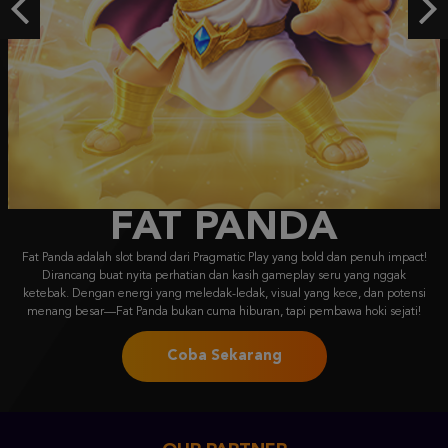
IDR
2,011,400.00
Previous
Ne
Sweet Rush Bonanza
bran****7
IDR
1,887,200.00
FAT PANDA
Fat Panda adalah slot brand dari Pragmatic Play yang bold dan penuh impact!
Dirancang buat nyita perhatian dan kasih gameplay seru yang nggak
ketebak. Dengan energi yang meledak-ledak, visual yang kece, dan potensi
menang besar—Fat Panda bukan cuma hiburan, tapi pembawa hoki sejati!
Coba Sekarang