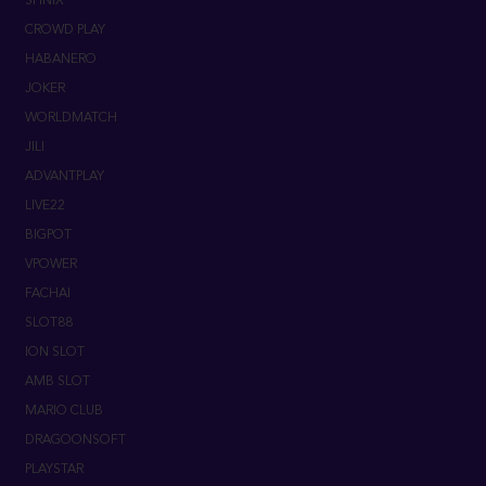
SPINIX
CROWD PLAY
HABANERO
JOKER
WORLDMATCH
JILI
ADVANTPLAY
LIVE22
BIGPOT
VPOWER
FACHAI
SLOT88
ION SLOT
AMB SLOT
MARIO CLUB
DRAGOONSOFT
PLAYSTAR