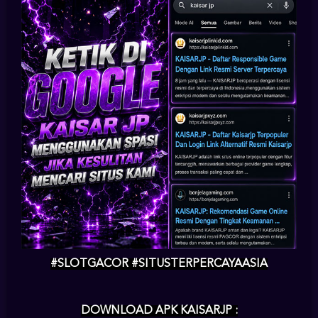
kemenangan, bonus, dan maxwin yang luar biasa. Rasakan serunya
bermain slot online terbaik dan terpercaya di Indonesia cukup dengan 1
AKUN saja.
KAISARJP WEBSITE
ONLINE 24 JAM
KAISARJP
memang tidak mengenal kata libur dalam melayani membernya
untuk bermain game online. Rasanya belum pernah situs ini mengalami
gangguan atau bahkan tutup di waktu libur sekalipun. Hal ini tentu saja
membuat Anda pecinta game online bisa memainkan permainan kapan
saja.
KAISARJP GAMPANG
MENANG
Satu hal yang paling disukai oleh para member adalah karena KAISARJP
#SLOTGACOR #SITUSTERPERCAYAASIA
terkenal dapat memberikan Anda kemenangan dengan mudah karena
tingkat persentase kemenangannya sangat besar. Bermain dengan Pola
dan RTP yang selalu update setiap harinya membuat para pecinta judi
sangat nyaman.
DOWNLOAD APK KAISARJP :