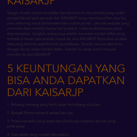
Sangat mudah untuk mendaftar dan bermain di situs terbaik yang sudah
menjadi favorit para penjudi slot. KAISARJP hanya membutuhkan dua hal,
yaitu rekening untuk bertransaksi dan nomor ponsel. Jika ada website yang
meminta data melebihi kedua hal tersebut, maka kredibilitasnya patut
dipertanyakan. Langkah selanjutnya adalah menekan tombol daftar yang
terletak di kanan atas setelah masuk ke situs KAISARJP. Kemudian isi data-
data yang diminta pada formulir pendaftaran. Setelah semua data terisi
dengan benar, tekan tombol daftar. Setelah itu Anda resmi menjadi
member di situs KAISARJP.
5 KEUNTUNGAN YANG
BISA ANDA DAPATKAN
DARI KAISARJP
1. Peluang menang yang lebih besar ketimbang situs lain.
2. Banyak Promo menarik setiap hari nya.
3. Proses transaksi yang cepat dan didukung customer service yang
profesional.
4. Cara daftar yang mudah dan praktis.