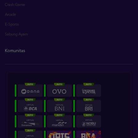
Arcade
E-Sports
Sabung Ayam
Komunitas