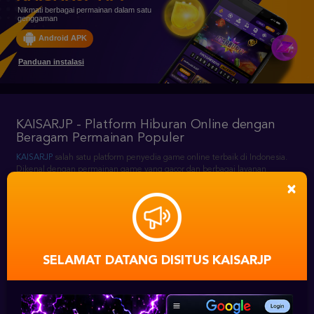
genggaman
Android APK
Panduan instalasi
KAISARJP - Platform Hiburan Online dengan
Beragam Permainan Populer
KAISARJP
salah satu platform penyedia game online terbaik di Indonesia.
Dikenal dengan permainan game yang gacor dan berbagai layanan
unggulan, Kaisarjp menawarkan pengalaman bermain yang tak tertandingi
bagi para penggemar game online.
×
KAISARJP SITUS
TERBAIK SAAT INI
SELAMAT DATANG DISITUS KAISARJP
KAISARJP situs game slot online gacor terbaik gampang Maxwin, situs
terbaik dan terpercaya nomor 1 di Indonesia. Ingin menikmati kemenangan
setiap hari dan sensasi maxwin? Pilihan tepat hanya di KAISARJP. situs kami
resmi dan terpopuler dengan rate kemenangan 99% selalu memberi