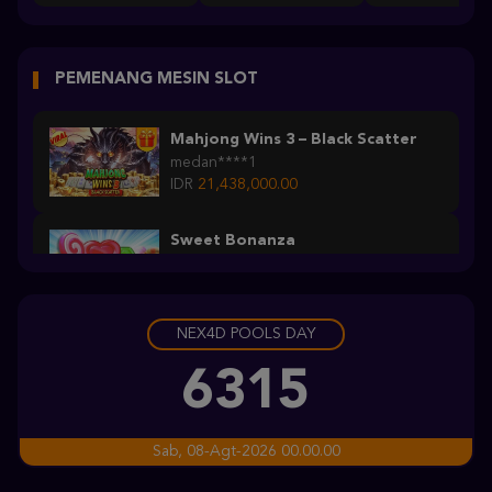
PEMENANG MESIN SLOT
Mahjong Wins 3 – Black Scatter
medan****1
IDR
21,438,000.00
Sweet Bonanza
cokl****8
IDR
6,418,000.00
NEX4D POOLS DAY
Sweet Bonanza
cokl****8
6315
IDR
5,234,400.00
Mahjong Wins 3 – Black Scatter
Sab, 08-Agt-2026 00.00.00
medan****1
IDR
3,856,000.00