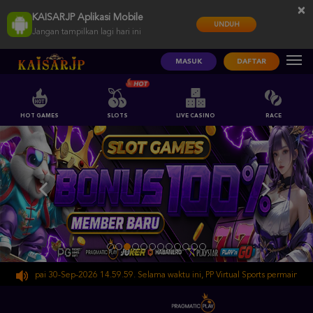
×
KAISARJP Aplikasi Mobile
UNDUH
Jangan tampilkan lagi hari ini
MASUK
DAFTAR
HOT GAMES
SLOTS
LIVE CASINO
RACE
9 sampai 30-Sep-2026 14.59.59. Selama waktu ini, PP Virtual Sports permainan tid