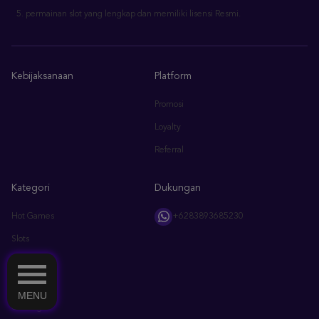
5. permainan slot yang lengkap dan memiliki lisensi Resmi.
Kebijaksanaan
Platform
Promosi
Loyalty
Referral
Kategori
Dukungan
Hot Games
+6283893685230
Slots
Live Casino
Race
MENU
Olahraga
Crash Game