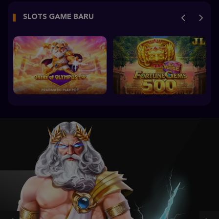
SLOTS GAME BARU
Sweet Bonanza
cokl****8
IDR
3,088,800.00
Mahjong Wins 3 – Black Scatter
medan****1
IDR
2,632,000.00
Gates of Olympus Super Scatter
cokl****8
IDR
1,695,900.00
Sweet Bonanza
cokl****8
IDR
1,678,600.00
Gates of Olympus 1000
man****7