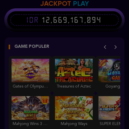
JACKPOT
PLAY
IDR
12,669,176,583
GAME POPULER
Gates of Olympus POP
Treasures of Aztec
Goyang Gai
Mahjong Wins 3 – Black Scatter
Mahjong Ways