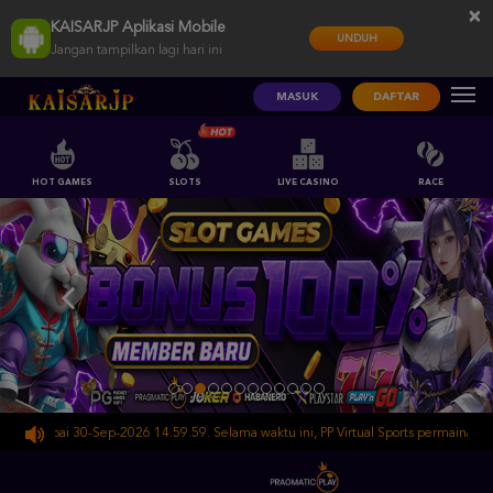
×
KAISARJP Aplikasi Mobile
UNDUH
Jangan tampilkan lagi hari ini
MASUK
DAFTAR
HOT GAMES
SLOTS
LIVE CASINO
RACE
9 sampai 30-Sep-2026 14.59.59. Selama waktu ini, PP Virtual Sports permainan tid