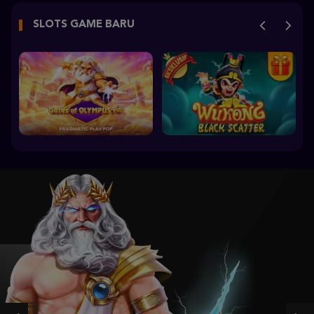
SLOTS GAME BARU
Sweet Bonanza
cokl****8
IDR
1,678,600.00
Gates of Olympus 1000
man****7
IDR
1,639,100.00
Gates of Olympus 1000
man****7
IDR
1,540,000.00
Gates of Olympus Super Scatter
cokl****8
IDR
1,297,750.00
Gates of Olympus Super Scatter
cokl****8