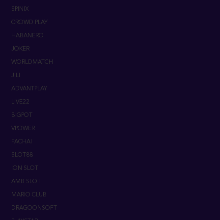
SPINIX
CROWD PLAY
HABANERO
JOKER
WORLDMATCH
JILI
ADVANTPLAY
LIVE22
BIGPOT
VPOWER
FACHAI
SLOT88
ION SLOT
AMB SLOT
MARIO CLUB
DRAGOONSOFT
PLAYSTAR