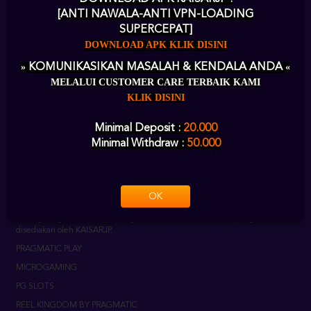
BEBERAPA MACAM
[ANTI NAWALA-ANTI VPN-LOADING
SUPERCEPAT]
PROVIDER SLOT
DOWNLOAD APK KLIK DISINI
ONLINE TERBAIK DI
»
KOMUNIKASIKAN MASALAH & KENDALA ANDA
«
MELALUI CUSTOMER CARE TERBAIK KAMI
KAISARJP
KLIK DISINI
Wajib Anda ketahui bahwa jika ingin mendapatkan yang terbaik, maka
Minimal Deposit :
20.000
sebaiknya Anda berkenalan terlebih dahulu dengan provider yang
Minimal Withdraw :
50.000
menyediakan banyak ragam permainannya. Jika Anda sudah merasa tidak
gacor di satu provider, maka Anda bisa beralih ke provider lain yang
disediakan oleh KAISARJP. Biasanya para penjudi profesional akan dengan
mudah menentukan kapan waktu yang tepat untuk bermain di satu
provider karena dirasa sedang gacor dan menghindari provider lain karena
OK
sedang rungkad. Berikut berbagai macam provider populer yang
disediakan oleh KAISARJP.
PRAGMATIC PLAY
MICROGAMING
PG SLOTS
REEL KINGDOM BY PRAGMATIC