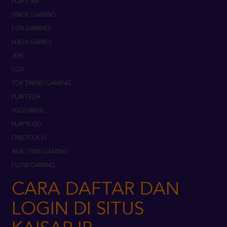
SPADE GAMING
FUN GAMING
NAGA GAMES
JDB
CQ9
TOP TREND GAMING
PLAYTECH
YGGDRASIL
PLAY'N GO
ONETOUCH
REAL TIME GAMING
FLOW GAMING
CARA DAFTAR DAN
LOGIN DI SITUS
KAISARJP