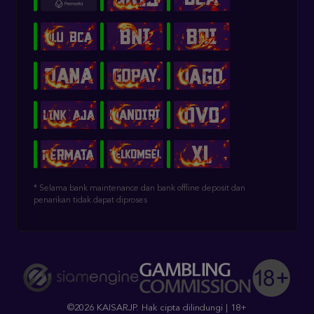
* Selama bank maintenance dan bank offline deposit dan
penarikan tidak dapat diproses
©2026 KAISARJP. Hak cipta dilindungi | 18+