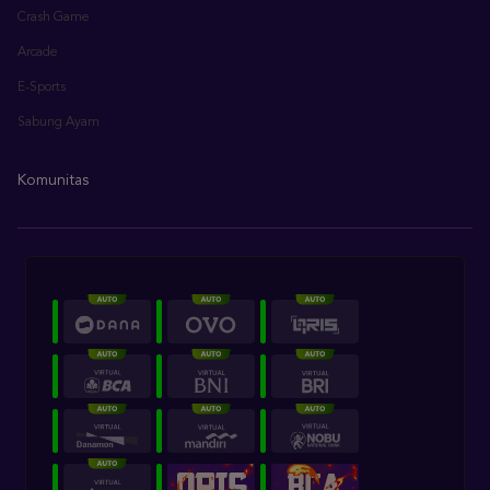
Arcade
E-Sports
Sabung Ayam
Komunitas