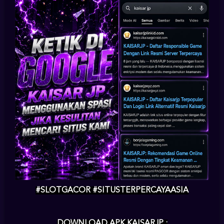
kemenangan, bonus, dan maxwin yang luar biasa. Rasakan serunya
bermain slot online terbaik dan terpercaya di Indonesia cukup dengan 1
AKUN saja.
KAISARJP WEBSITE
ONLINE 24 JAM
KAISARJP
memang tidak mengenal kata libur dalam melayani membernya
untuk bermain game online. Rasanya belum pernah situs ini mengalami
gangguan atau bahkan tutup di waktu libur sekalipun. Hal ini tentu saja
membuat Anda pecinta game online bisa memainkan permainan kapan
saja.
KAISARJP GAMPANG
MENANG
Satu hal yang paling disukai oleh para member adalah karena KAISARJP
terkenal dapat memberikan Anda kemenangan dengan mudah karena
#SLOTGACOR #SITUSTERPERCAYAASIA
tingkat persentase kemenangannya sangat besar. Bermain dengan Pola
dan RTP yang selalu update setiap harinya membuat para pecinta judi
sangat nyaman.
DOWNLOAD APK KAISARJP :