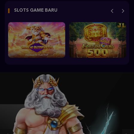
SLOTS GAME BARU
Gates of Olympus Super Scatter
ari****9
IDR
2,493,000.00
Gates of Olympus Super Scatter
bran****7
IDR
2,250,270.00
Gates of Olympus Super Scatter
ari****9
IDR
2,020,000.00
Gates of Olympus Super Scatter
n***s
IDR
2,011,400.00
Gates of Olympus 1000
i****s