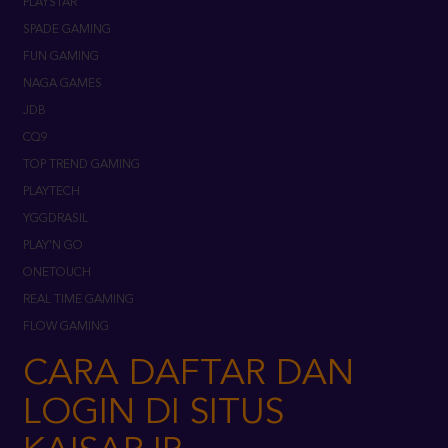
SPADE GAMING
FUN GAMING
NAGA GAMES
JDB
CQ9
TOP TREND GAMING
PLAYTECH
YGGDRASIL
PLAY'N GO
ONETOUCH
REAL TIME GAMING
FLOW GAMING
CARA DAFTAR DAN
LOGIN DI SITUS
KAISARJP