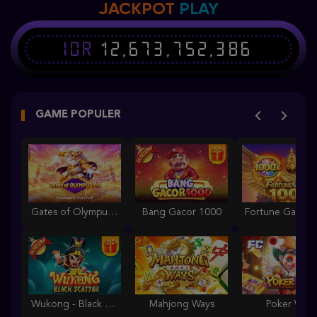
JACKPOT
PLAY
IDR
12,673,757,382
GAME POPULER
Gates of Olympus POP
Bang Gacor 1000
Wukong - Black Scatter
Mahjong Ways
Poker Win