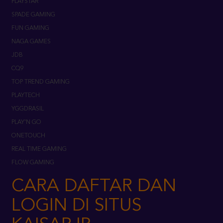
SPADE GAMING
FUN GAMING
NAGA GAMES
JDB
CQ9
TOP TREND GAMING
PLAYTECH
YGGDRASIL
PLAY'N GO
ONETOUCH
REAL TIME GAMING
FLOW GAMING
CARA DAFTAR DAN
LOGIN DI SITUS
KAISARJP