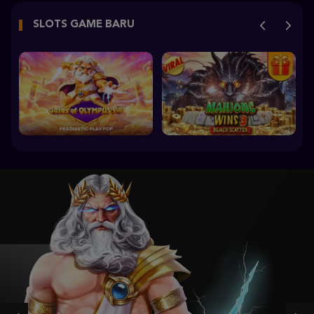
SLOTS GAME BARU
Sweet Bonanza 2500
koc****a
IDR
2,037,100.00
Sweet Bonanza 2500
koc****a
IDR
1,994,200.00
Gates of Olympus 1000
i****s
IDR
1,899,500.00
Gates of Olympus 1000
cokl****8
IDR
1,648,000.00
Gates of Olympus Super Scatter
cutiho****y