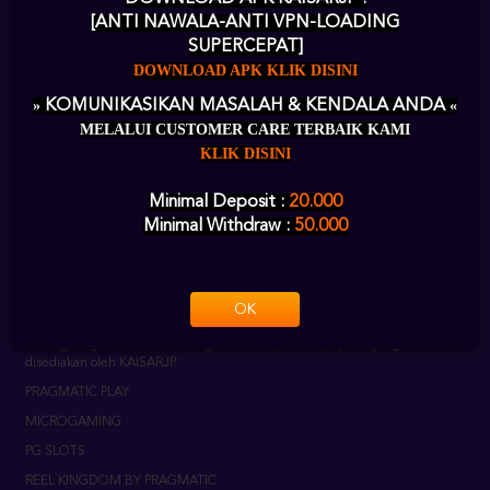
BEBERAPA MACAM
[ANTI NAWALA-ANTI VPN-LOADING
SUPERCEPAT]
PROVIDER SLOT
DOWNLOAD APK KLIK DISINI
ONLINE TERBAIK DI
»
KOMUNIKASIKAN MASALAH & KENDALA ANDA
«
MELALUI CUSTOMER CARE TERBAIK KAMI
KAISARJP
KLIK DISINI
Wajib Anda ketahui bahwa jika ingin mendapatkan yang terbaik, maka
Minimal Deposit :
20.000
sebaiknya Anda berkenalan terlebih dahulu dengan provider yang
Minimal Withdraw :
50.000
menyediakan banyak ragam permainannya. Jika Anda sudah merasa tidak
gacor di satu provider, maka Anda bisa beralih ke provider lain yang
disediakan oleh KAISARJP. Biasanya para penjudi profesional akan dengan
mudah menentukan kapan waktu yang tepat untuk bermain di satu
provider karena dirasa sedang gacor dan menghindari provider lain karena
OK
sedang rungkad. Berikut berbagai macam provider populer yang
disediakan oleh KAISARJP.
PRAGMATIC PLAY
MICROGAMING
PG SLOTS
REEL KINGDOM BY PRAGMATIC