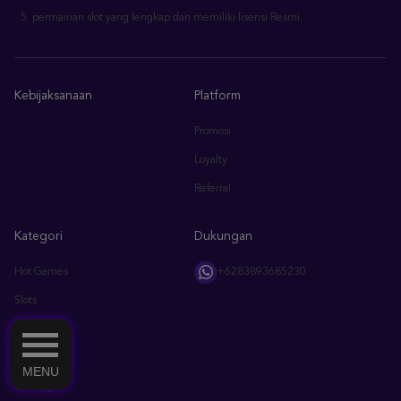
5. permainan slot yang lengkap dan memiliki lisensi Resmi.
Kebijaksanaan
Platform
Promosi
Loyalty
Referral
Kategori
Dukungan
Hot Games
+6283893685230
Slots
Live Casino
Race
MENU
Olahraga
Crash Game