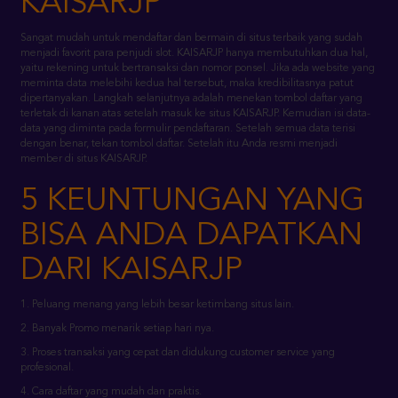
Sangat mudah untuk mendaftar dan bermain di situs terbaik yang sudah
menjadi favorit para penjudi slot. KAISARJP hanya membutuhkan dua hal,
yaitu rekening untuk bertransaksi dan nomor ponsel. Jika ada website yang
meminta data melebihi kedua hal tersebut, maka kredibilitasnya patut
dipertanyakan. Langkah selanjutnya adalah menekan tombol daftar yang
terletak di kanan atas setelah masuk ke situs KAISARJP. Kemudian isi data-
data yang diminta pada formulir pendaftaran. Setelah semua data terisi
dengan benar, tekan tombol daftar. Setelah itu Anda resmi menjadi
member di situs KAISARJP.
5 KEUNTUNGAN YANG
BISA ANDA DAPATKAN
DARI KAISARJP
1. Peluang menang yang lebih besar ketimbang situs lain.
2. Banyak Promo menarik setiap hari nya.
3. Proses transaksi yang cepat dan didukung customer service yang
profesional.
4. Cara daftar yang mudah dan praktis.