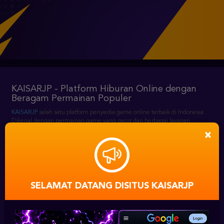
KAISARJP - Platform Hiburan Online dengan
Beragam Permainan Populer
KAISARJP
salah satu platform penyedia game online terbaik di Indonesia.
Dikenal dengan permainan game yang gacor dan berbagai layanan
unggulan, Kaisarjp menawarkan pengalaman bermain yang tak tertandingi
bagi para penggemar game online.
×
KAISARJP SITUS
TERBAIK SAAT INI
SELAMAT DATANG DISITUS KAISARJP
KAISARJP situs game slot online gacor terbaik gampang Maxwin, situs
terbaik dan terpercaya nomor 1 di Indonesia. Ingin menikmati kemenangan
setiap hari dan sensasi maxwin? Pilihan tepat hanya di KAISARJP. situs kami
resmi dan terpopuler dengan rate kemenangan 99% selalu memberi