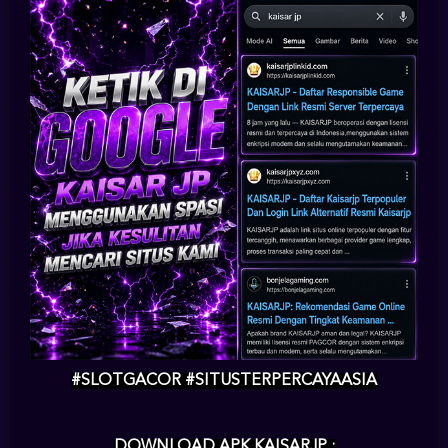
kemenangan, bonus, dan maxwin yang luar biasa. Rasakan serunya
bermain slot online terbaik dan terpercaya di Indonesia cukup dengan 1
AKUN saja.
KAISARJP WEBSITE
ONLINE 24 JAM
KAISARJP
memang tidak mengenal kata libur dalam melayani membernya
untuk bermain game online. Rasanya belum pernah situs ini mengalami
gangguan atau bahkan tutup di waktu libur sekalipun. Hal ini tentu saja
membuat Anda pecinta game online bisa memainkan permainan kapan
saja.
KAISARJP GAMPANG
MENANG
Satu hal yang paling disukai oleh para member adalah karena KAISARJP
terkenal dapat memberikan Anda kemenangan dengan mudah karena
#SLOTGACOR #SITUSTERPERCAYAASIA
tingkat persentase kemenangannya sangat besar. Bermain dengan Pola
dan RTP yang selalu update setiap harinya membuat para pecinta judi
sangat nyaman.
DOWNLOAD APK KAISARJP :