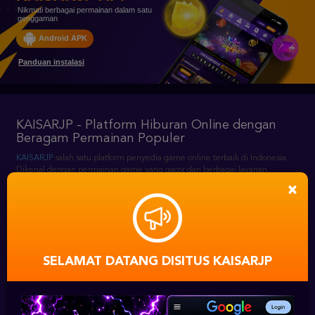
genggaman
Android APK
Panduan instalasi
KAISARJP - Platform Hiburan Online dengan
Beragam Permainan Populer
KAISARJP
salah satu platform penyedia game online terbaik di Indonesia.
Dikenal dengan permainan game yang gacor dan berbagai layanan
unggulan, Kaisarjp menawarkan pengalaman bermain yang tak tertandingi
bagi para penggemar game online.
×
KAISARJP SITUS
TERBAIK SAAT INI
SELAMAT DATANG DISITUS KAISARJP
KAISARJP situs game slot online gacor terbaik gampang Maxwin, situs
terbaik dan terpercaya nomor 1 di Indonesia. Ingin menikmati kemenangan
setiap hari dan sensasi maxwin? Pilihan tepat hanya di KAISARJP. situs kami
resmi dan terpopuler dengan rate kemenangan 99% selalu memberi