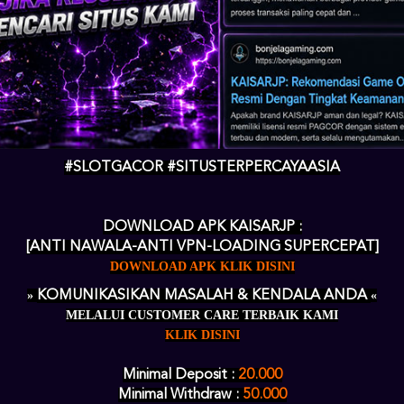
OUR PARTNER
#SLOTGACOR #SITUSTERPERCAYAASIA
DOWNLOAD APK KAISARJP :
[ANTI NAWALA-ANTI VPN-LOADING SUPERCEPAT]
DOWNLOAD APK KLIK DISINI
»
KOMUNIKASIKAN MASALAH & KENDALA ANDA
«
MELALUI CUSTOMER CARE TERBAIK KAMI
KLIK DISINI
Minimal Deposit :
20.000
Minimal Withdraw :
50.000