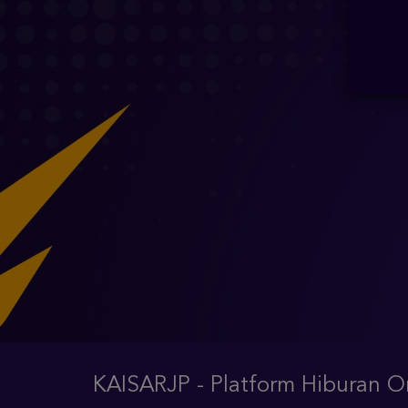
KAISARJP - Platform Hiburan 