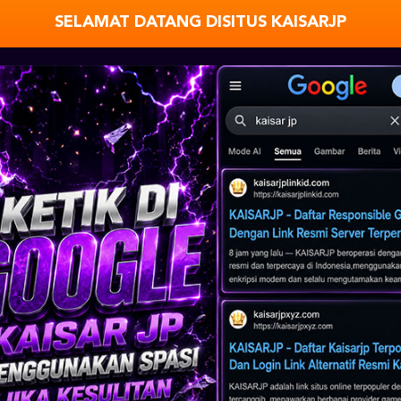
SELAMAT DATANG DISITUS KAISARJP
Fat Panda adalah 
impact! Dirancang buat 
ketebak. Dengan energi 
menang besar—Fat Pan