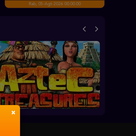
Rab, 05-Agt-2026 00.00.00
Starlight Princess™
1000
cham****s
IDR
3,404,400.00
Starlight Princess™
1000
cham****s
IDR
3,387,000.00
Gates of Olympus
1000
d****6
IDR
2,834,400.00
Gates of Olympus
×
1000
d****6
IDR
2,579,500.00