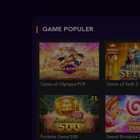
GAME POPULER
Gates of Olympus POP
Storm of Seth 2
Fortune Gems 500
Sweet Bonanza 