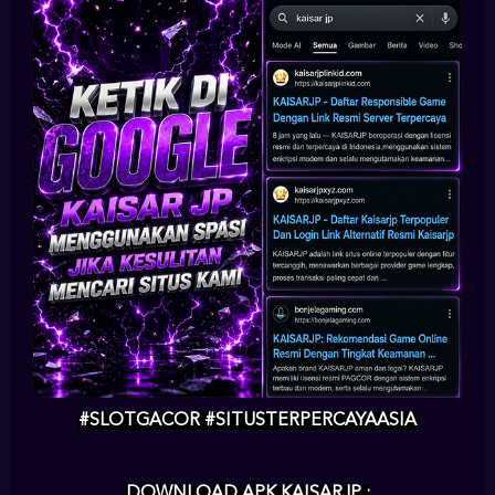
kemenangan, bonus, dan maxwin yang luar biasa. Rasakan serunya
bermain slot online terbaik dan terpercaya di Indonesia cukup dengan 1
AKUN saja.
KAISARJP WEBSITE
ONLINE 24 JAM
KAISARJP
memang tidak mengenal kata libur dalam melayani membernya
untuk bermain game online. Rasanya belum pernah situs ini mengalami
gangguan atau bahkan tutup di waktu libur sekalipun. Hal ini tentu saja
membuat Anda pecinta game online bisa memainkan permainan kapan
saja.
KAISARJP GAMPANG
MENANG
Satu hal yang paling disukai oleh para member adalah karena KAISARJP
terkenal dapat memberikan Anda kemenangan dengan mudah karena
#SLOTGACOR #SITUSTERPERCAYAASIA
tingkat persentase kemenangannya sangat besar. Bermain dengan Pola
dan RTP yang selalu update setiap harinya membuat para pecinta judi
sangat nyaman.
DOWNLOAD APK KAISARJP :