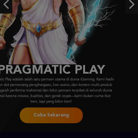
IDR
917,500.00
Previous
Ne
Gates of Olympus™
bung****3
IDR
878,700.00
FAT PANDA
Fat Panda adalah slot brand dari Pragmatic Play yang bold dan penuh impact!
Dirancang buat nyita perhatian dan kasih gameplay seru yang nggak
ketebak. Dengan energi yang meledak-ledak, visual yang kece, dan potensi
menang besar—Fat Panda bukan cuma hiburan, tapi pembawa hoki sejati!
Coba Sekarang