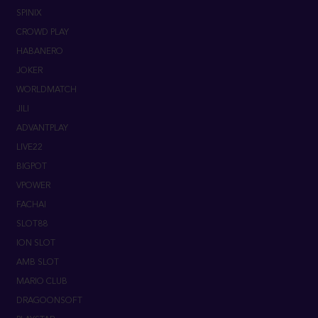
SPINIX
CROWD PLAY
HABANERO
JOKER
WORLDMATCH
JILI
ADVANTPLAY
LIVE22
BIGPOT
VPOWER
FACHAI
SLOT88
ION SLOT
AMB SLOT
MARIO CLUB
DRAGOONSOFT
PLAYSTAR