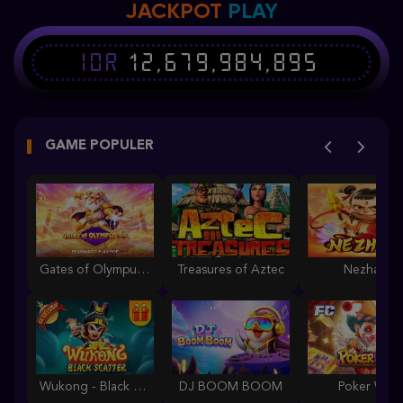
JACKPOT
PLAY
IDR
12,679,984,895
GAME POPULER
Gates of Olympus POP
Treasures of Aztec
Nezha 2
Wukong - Black Scatter
DJ BOOM BOOM
Poker Win