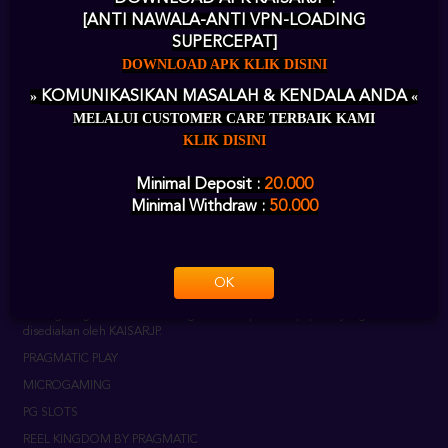
BEBERAPA MACAM
[ANTI NAWALA-ANTI VPN-LOADING
SUPERCEPAT]
PROVIDER SLOT
DOWNLOAD APK KLIK DISINI
ONLINE TERBAIK DI
»
KOMUNIKASIKAN MASALAH & KENDALA ANDA
«
MELALUI CUSTOMER CARE TERBAIK KAMI
KAISARJP
KLIK DISINI
Wajib Anda ketahui bahwa jika ingin mendapatkan yang terbaik, maka
Minimal Deposit :
20.000
sebaiknya Anda berkenalan terlebih dahulu dengan provider yang
Minimal Withdraw :
50.000
menyediakan banyak ragam permainannya. Jika Anda sudah merasa tidak
gacor di satu provider, maka Anda bisa beralih ke provider lain yang
disediakan oleh KAISARJP. Biasanya para penjudi profesional akan dengan
mudah menentukan kapan waktu yang tepat untuk bermain di satu
provider karena dirasa sedang gacor dan menghindari provider lain karena
OK
sedang rungkad. Berikut berbagai macam provider populer yang
disediakan oleh KAISARJP.
PRAGMATIC PLAY
MICROGAMING
PG SLOTS
REEL KINGDOM BY PRAGMATIC