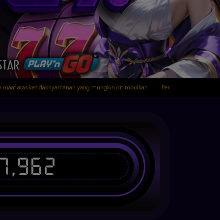
s ketidaknyamanan yang mungkin ditimbulkan.
Pemeliharaan Terjadwal: MarbleX 
97,962