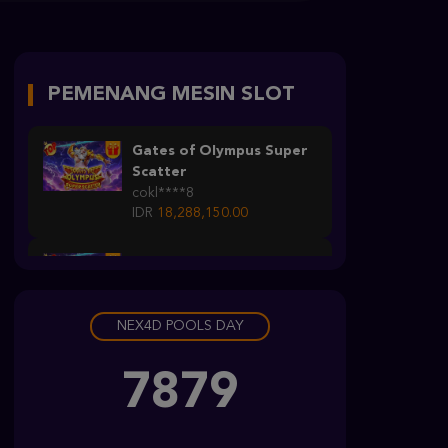
PEMENANG MESIN SLOT
Gates of Olympus Super
Scatter
cokl****8
IDR
18,288,150.00
Gates of Olympus Super
Way of Ninja
Koi Gate
Scatter
cokl****8
IDR
7,589,400.00
NEX4D POOLS DAY
Gates of Olympus Super
7879
Scatter
cokl****8
IDR
5,757,900.00
Kpop Hunter Zeus
Mahjong Legend