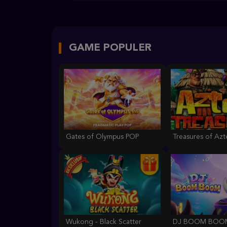
GAME POPULER
Gates of Olympus POP
Treasures of Azt
Wukong - Black Scatter
DJ BOOM BOO