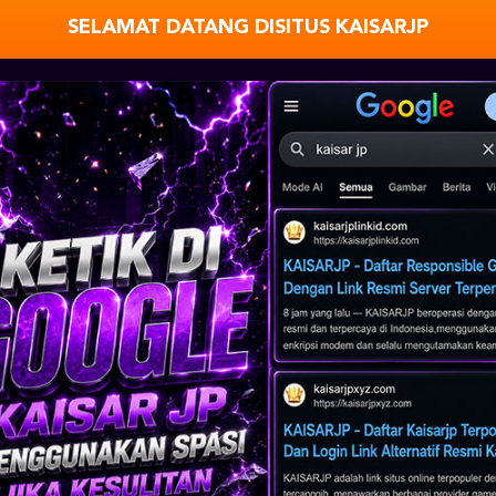
SELAMAT DATANG DISITUS KAISARJP
Fat Panda adalah 
impact! Dirancang buat 
ketebak. Dengan energi 
menang besar—Fat Pan