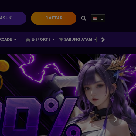
ASUK
DAFTAR
RCADE
E-SPORTS
SABUNG AYAM
PROMOSI