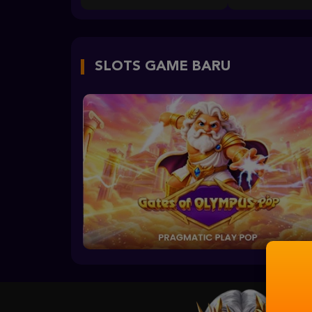
SLOTS GAME BARU