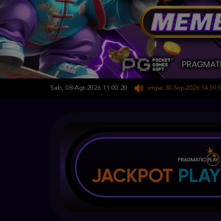
Sab, 08-Agt-2026 11.00.20
tual Sports pada 30-Jun-2026 dari 14.59.59 sampai 30-Sep-2026 14.59.59. Selama w
JACKPOT
PLAY