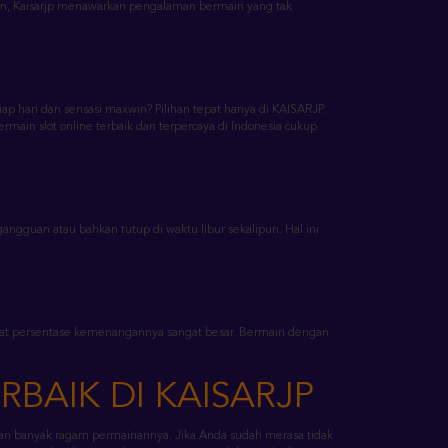
lan, Kaisarjp menawarkan pengalaman bermain yang tak
ap hari dan sensasi maxwin? Pilihan tepat hanya di KAISARJP.
ain slot online terbaik dan terpercaya di Indonesia cukup
guan atau bahkan tutup di waktu libur sekalipun. Hal ini
kat persentase kemenangannya sangat besar. Bermain dengan
BAIK DI KAISARJP
kan banyak ragam permainannya. Jika Anda sudah merasa tidak