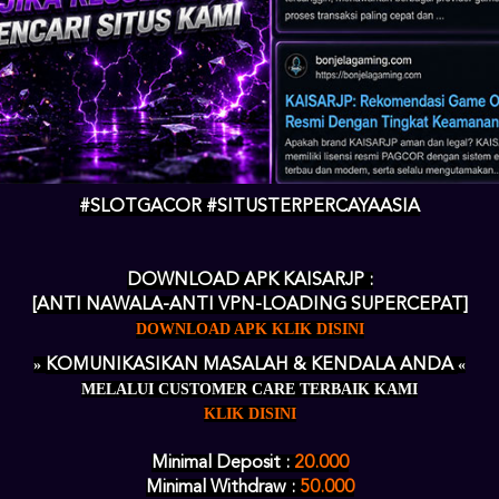
OUR PARTNER
#SLOTGACOR #SITUSTERPERCAYAASIA
DOWNLOAD APK KAISARJP :
[ANTI NAWALA-ANTI VPN-LOADING SUPERCEPAT]
DOWNLOAD APK KLIK DISINI
»
KOMUNIKASIKAN MASALAH & KENDALA ANDA
«
MELALUI CUSTOMER CARE TERBAIK KAMI
KLIK DISINI
Minimal Deposit :
20.000
Minimal Withdraw :
50.000