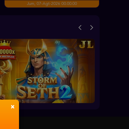
Jum, 07-Agt-2026 00.00.00
Sweet Bonanza 2500
jogi****a
IDR
5,587,500.00
The Dog House
Megaways™ 1000
bran****7
IDR
2,226,560.00
Sweet Bonanza 2500
jogi****a
IDR
2,223,250.00
Sweet Bonanza
jogi****a
×
IDR
1,765,500.00
Gates of Olympus
1000