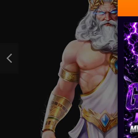
Previous