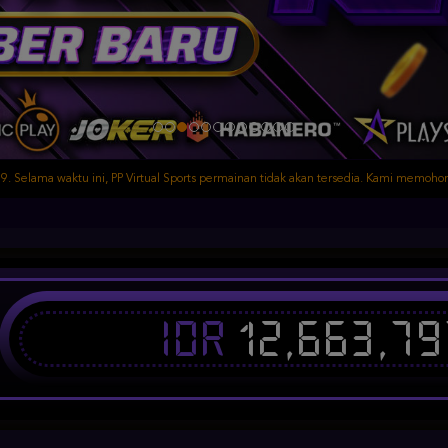
aktu ini, PP Virtual Sports permainan tidak akan tersedia. Kami memohon maaf ata
IDR
12,663,7