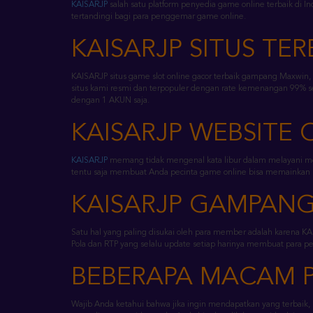
KAISARJP
salah satu platform penyedia game online terbaik di
tertandingi bagi para penggemar game online.
KAISARJP SITUS TER
KAISARJP situs game slot online gacor terbaik gampang Maxwin, s
situs kami resmi dan terpopuler dengan rate kemenangan 99% se
dengan 1 AKUN saja.
KAISARJP WEBSITE 
KAISARJP
memang tidak mengenal kata libur dalam melayani mem
tentu saja membuat Anda pecinta game online bisa memainkan 
KAISARJP GAMPAN
Satu hal yang paling disukai oleh para member adalah karena
Pola dan RTP yang selalu update setiap harinya membuat para pe
BEBERAPA MACAM PR
Wajib Anda ketahui bahwa jika ingin mendapatkan yang terbaik