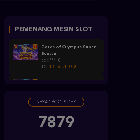
PEMENANG MESIN SLOT
Gates of Olympus Super
Scatter
cokl****8
IDR
18,288,150.00
Gates of Olympus Super
Epic Ze Zeus
Koi Gate
Scatter
cokl****8
IDR
7,589,400.00
NEX4D POOLS DAY
Sweet Bonanza
7879
cokl****8
IDR
6,418,000.00
MUSCLE FORTUNE CAT
Pedas Gila