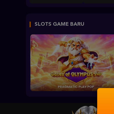
SLOTS GAME BARU