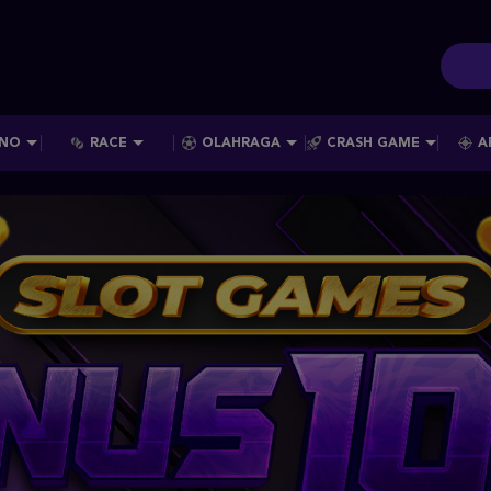
INO
RACE
OLAHRAGA
CRASH GAME
A