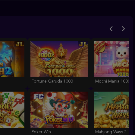
Fortune Garuda 1000
Mochi Mania 1000
Poker Win
Mahjong Ways 2