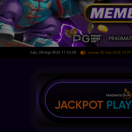
Sab, 08-Agt-2026 11.56.08
irtual Sports pada 30-Jun-2026 dari 14.59.59 sampai 30-Sep-2026 14.59.59. Selama
JACKPOT
PLAY