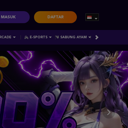
MASUK
DAFTAR
RCADE
E-SPORTS
SABUNG AYAM
PROMOSI