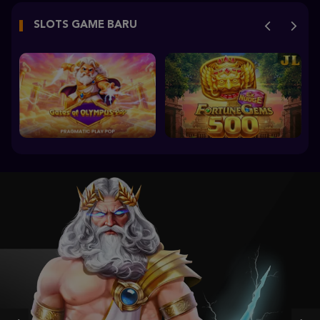
SLOTS GAME BARU
Sweet Bonanza
cokl****8
IDR
5,234,400.00
Sweet Bonanza
cokl****8
IDR
3,088,800.00
Sweet Bonanza
jogi****a
IDR
1,765,500.00
Gates of Olympus Super Scatter
cokl****8
IDR
1,695,900.00
Sweet Bonanza
cokl****8