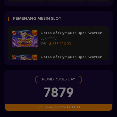
PEMENANG MESIN SLOT
Gates of Olympus Super Scatter
cokl****8
IDR
18,288,150.00
Gates of Olympus Super Scatter
cokl****8
IDR
7,589,400.00
NEX4D POOLS DAY
Sweet Bonanza
cokl****8
7879
IDR
6,418,000.00
Gates of Olympus Super Scatter
Jum, 07-Agt-2026 00.00.00
cokl****8
IDR
5,757,900.00