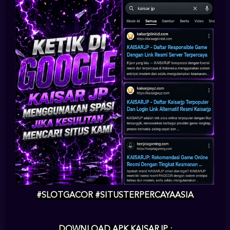
kemenangan, bonus, dan maxwin yang luar biasa. Rasakan serunya
bermain slot online terbaik dan terpercaya di Indonesia cukup dengan 1
AKUN saja.
KAISARJP WEBSITE
ONLINE 24 JAM
KAISARJP
memang tidak mengenal kata libur dalam melayani membernya
untuk bermain game online. Rasanya belum pernah situs ini mengalami
gangguan atau bahkan tutup di waktu libur sekalipun. Hal ini tentu saja
membuat Anda pecinta game online bisa memainkan permainan kapan
saja.
KAISARJP GAMPANG
MENANG
Satu hal yang paling disukai oleh para member adalah karena KAISARJP
terkenal dapat memberikan Anda kemenangan dengan mudah karena
#SLOTGACOR #SITUSTERPERCAYAASIA
tingkat persentase kemenangannya sangat besar. Bermain dengan Pola
dan RTP yang selalu update setiap harinya membuat para pecinta judi
sangat nyaman.
DOWNLOAD APK KAISARJP :