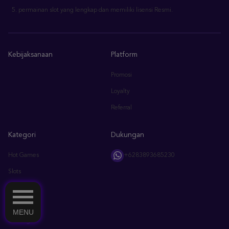
5. permainan slot yang lengkap dan memiliki lisensi Resmi.
Kebijaksanaan
Platform
Promosi
Loyalty
Referral
Kategori
Dukungan
Hot Games
+6283893685230
Slots
Live Casino
Race
MENU
Olahraga
Crash Game