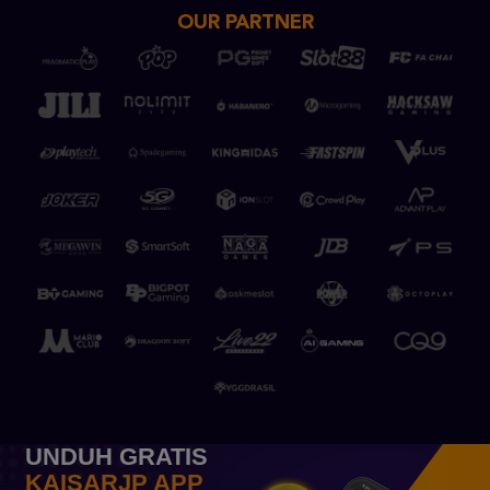
OUR PARTNER
UNDUH GRATIS
KAISARJP APP
Nikmati berbagai permainan dalam satu